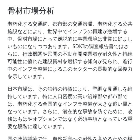
骨材市場分析
老朽化する交通網、都市部の交通渋滞、老朽化する公共
施設などにより、世界中でインフラの再建が急増する
中、骨材市場にとって逆説的に事業環境は非常に好まし
いものになりつつあります。SDKIの調査報告書ではさ
らに、行政機関や民間の不動産開発業者が耐久性と持続
可能性に優れた建設資材を選択する傾向が見られ、進行
中のインフラ整備によるこのセクターの長期的な回復力
を示しています。
日本市場は、その独特の特徴により、堅調な見通しを維
持しています。特に人口密度の高い沿岸部や都市部で
は、老朽化する全国的なインフラ整備が大きな追い風と
なっています。さらに、潜在的な事故を防ぐために、改
修はもはやオプションではなく必須事項となっている重
要な段階に達しています。
国の政策議論では、自然災害への耐性を高めるための構