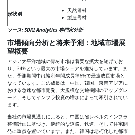
天然骨材
形状
別
製造骨材
ソース: SDKI Analytics 専門家分析
市場傾向分析と将来予測：地域市場展
望概要
アジア太平洋地域の骨材市場は着実な拡大を遂げてお
り、34%という最大の市場シェアを維持しています。ま
た、予測期間中は複利年間成長率6%で最速成長市場と
なっています。この成長は、中国、韓国、東南アジアに
おける急速な都市開発、大規模な交通機関のアップグレ
ード、そしてインフラ投資の増加によって牽引されてい
ます。
当社の市場見通しによると、中国は省レベルのインフラ
整備計画に基づき、継続的な道路、鉄道、そして住宅開
発に重点を置いています。また、韓国は老朽化した都市