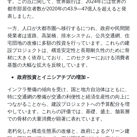
す。この点に関して、世界銀行は、2024年には世界の
都市部居住者数が2020年の43.9―47億人を超えると発
表しました。
一方、人口が大都市圏へ移行するにつれ、政府や民間開
発業者は道路、高架橋、排水システム、公共交通網、住
宅団地の改修に多額の投資を行っています。これらの建
設プロジェクトは、構造安定性と長期耐久性のために骨
材に大きく依存しており、このセクターにおける消費者
基盤の大幅な拡大を反映しています。
政府投資とイニシアチブの増加 –
インフラ整備の傾向を受け、国と地方自治体はともに、
特に交通網の整備が交通の利便性と経済生産性の向上に
つながることから、建設プロジェクトへの予算配分を増
やしています。これらの評価では、基礎、盛土、舗装層
での骨材の大量消費が顕著に表れています。
老朽化した構造生態系の改修と、政府によるグリーン建