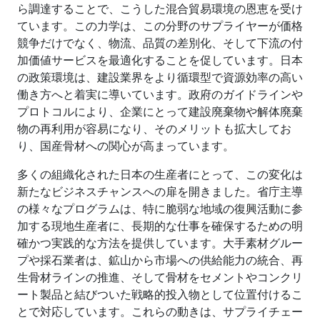
ら調達することで、こうした混合貿易環境の恩恵を受け
ています。この力学は、この分野のサプライヤーが価格
競争だけでなく、物流、品質の差別化、そして下流の付
加価値サービスを最適化することを促しています。日本
の政策環境は、建設業界をより循環型で資源効率の高い
働き方へと着実に導いています。政府のガイドラインや
プロトコルにより、企業にとって建設廃棄物や解体廃棄
物の再利用が容易になり、そのメリットも拡大してお
り、国産骨材への関心が高まっています。
多くの組織化された日本の生産者にとって、この変化は
新たなビジネスチャンスへの扉を開きました。省庁主導
の様々なプログラムは、特に脆弱な地域の復興活動に参
加する現地生産者に、長期的な仕事を確保するための明
確かつ実践的な方法を提供しています。大手素材グルー
プや採石業者は、鉱山から市場への供給能力の統合、再
生骨材ラインの推進、そして骨材をセメントやコンクリ
ート製品と結びついた戦略的投入物として位置付けるこ
とで対応しています。これらの動きは、サプライチェー