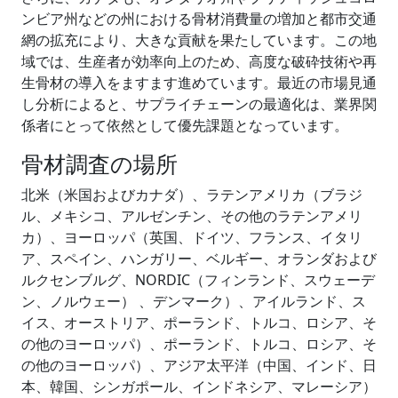
ンビア州などの州における骨材消費量の増加と都市交通
網の拡充により、大きな貢献を果たしています。この地
域では、生産者が効率向上のため、高度な破砕技術や再
生骨材の導入をますます進めています。最近の市場見通
し分析によると、サプライチェーンの最適化は、業界関
係者にとって依然として優先課題となっています。
骨材調査の場所
北米（米国およびカナダ）、ラテンアメリカ（ブラジ
ル、メキシコ、アルゼンチン、その他のラテンアメリ
カ）、ヨーロッパ（英国、ドイツ、フランス、イタリ
ア、スペイン、ハンガリー、ベルギー、オランダおよび
ルクセンブルグ、NORDIC（フィンランド、スウェーデ
ン、ノルウェー） 、デンマーク）、アイルランド、ス
イス、オーストリア、ポーランド、トルコ、ロシア、そ
の他のヨーロッパ）、ポーランド、トルコ、ロシア、そ
の他のヨーロッパ）、アジア太平洋（中国、インド、日
本、韓国、シンガポール、インドネシア、マレーシア）