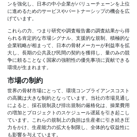
ンを強化し、日本の中小企業がバリューチェーンを上位
に進めるためのサービスやパートナーシップの機会を広
げています。
これらの力、つまり研究や調査報告書の調査結果から得
られる肯定的な市場シグナル、支援的な規制、積極的な
企業戦略が相まって、日本の骨材メーカーが利益率を拡
大し、長期の公共及び民間の契約を獲得し、量のみの競
争に頼ることなく国家の強靭性の優先事項に貢献できる
環境が生まれます
。
市場の制約
世界の骨材市場にとって、環境コンプライアンスコスト
の高騰は大きな制約となっています。当社の市場見通し
によると、採石規制及び排出規制の厳格化は、操業費用
の増加とプロジェクトのスケジュール遅延を引き起こし
ています。これらの規制上の負担は生産者に引き続き圧
力をかけ、生産能力の拡大を制限し、全体的な収益性に
も影響を与えています。