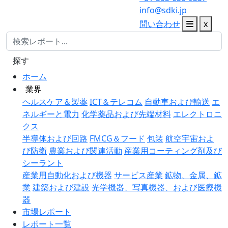
info@sdki.jp
問い合わせ
x
探す
ホーム
業界
ヘルスケア＆製薬
ICT＆テレコム
自動車および輸送
エ
ネルギーと電力
化学薬品および先端材料
エレクトロニ
クス
半導体および回路
FMCG＆フード
包装
航空宇宙およ
び防衛
農業および関連活動
産業用コーティング剤及び
シーラント
産業用自動化および機器
サービス産業
鉱物、金属、鉱
業
建築および建設
光学機器、写真機器、および医療機
器
市場レポート
レポート一覧