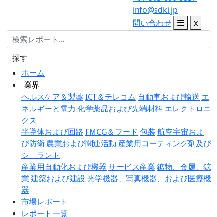
info@sdki.jp
問い合わせ
x
探す
ホーム
業界
ヘルスケア＆製薬
ICT＆テレコム
自動車および輸送
エ
ネルギーと電力
化学薬品および先端材料
エレクトロニ
クス
半導体および回路
FMCG＆フード
包装
航空宇宙およ
び防衛
農業および関連活動
産業用コーティング剤及び
シーラント
産業用自動化および機器
サービス産業
鉱物、金属、鉱
業
建築および建設
光学機器、写真機器、および医療機
器
市場レポート
レポート一覧