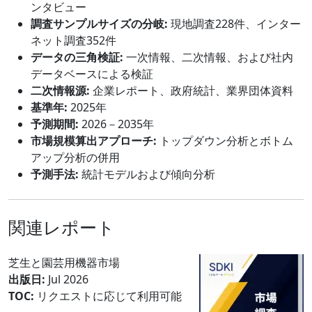
ンタビュー
調査サンプルサイズの分岐:
現地調査228件、インター
ネット調査352件
データの三角検証:
一次情報、二次情報、および社内
データベースによる検証
二次情報源:
企業レポート、政府統計、業界団体資料
基準年:
2025年
予測期間:
2026－2035年
市場規模算出アプローチ:
トップダウン分析とボトム
アップ分析の併用
予測手法:
統計モデルおよび傾向分析
関連レポート
芝生と園芸用機器市場
出版日:
Jul 2026
TOC:
リクエストに応じて利用可能