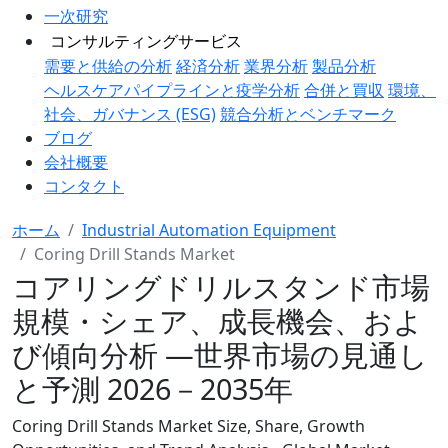
一次研究
コンサルティングサービス
需要と供給の分析
経済分析
業界分析
製品分析
ヘルスケアパイプラインと疫学分析
合併と買収
環境、
社会、ガバナンス (ESG)
競合分析とベンチマーク
ブログ
会社概要
コンタクト
ホーム
Industrial Automation Equipment
Coring Drill Stands Market
コアリングドリルスタンド市場
規模・シェア、成長機会、およ
び傾向分析 ―世界市場の見通し
と予測 2026－2035年
Coring Drill Stands Market Size, Share, Growth