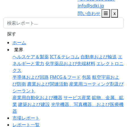
info@sdki.jp
問い合わせ
x
探す
ホーム
業界
ヘルスケア＆製薬
ICT＆テレコム
自動車および輸送
エ
ネルギーと電力
化学薬品および先端材料
エレクトロニ
クス
半導体および回路
FMCG＆フード
包装
航空宇宙およ
び防衛
農業および関連活動
産業用コーティング剤及び
シーラント
産業用自動化および機器
サービス産業
鉱物、金属、鉱
業
建築および建設
光学機器、写真機器、および医療機
器
市場レポート
レポート一覧